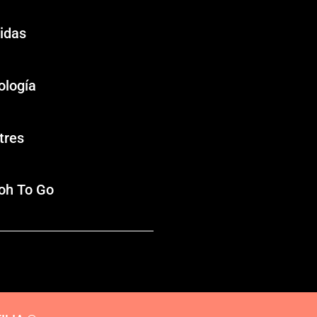
idas
ología
tres
oh To Go