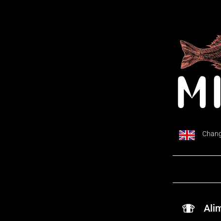
Chang
Ali